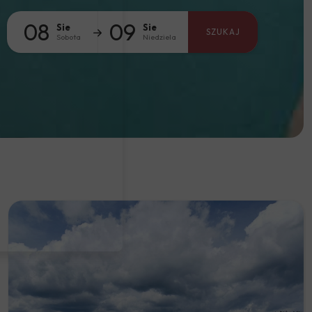
08
09
Sie
Sie
SZUKAJ
Sobota
Niedziela