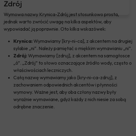
Zdrój
Wymowa nazwy Krynica-Zdrój jest stosunkowo prosta,
jednak warto zwrócić uwagę na kilka aspektów, aby
wypowiadać ją poprawnie. Oto kilka wskazówek:
Krynica:
Wymawiamy [kry-ni-ca], z akcentem na drugiej
sylabie „ni”. Należy pamiętać o miękkim wymawianiu „ni”.
Zdrój:
Wymawiamy [zdruj], z akcentem na samogłosce
„ó”. „Zdrój” to słowo oznaczające źródło wody, często o
właściwościach leczniczych.
Całą nazwę wymawiamy jako [kry-ni-ca-zdruj], z
zachowaniem odpowiednich akcentów i płynności
wymowy. Ważne jest, aby oba człony nazwy były
wyraźnie wymawiane, gdyż każdy z nich niesie za sobą
odrębne znaczenie.