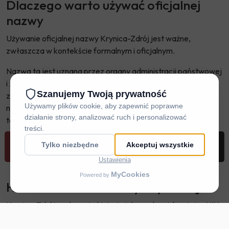
Dlaczego warto używać oficjalnej
nazwy
Używanie oficjalnej nazwy Krynica-Zdrój jest ważne,
zwłaszcza w kontekście formalnym i oficjalnym.
Nazwa ta jest uznana przez organy administracji państwowej
i znajduje się w rejestrach urzędowych. Posługiwanie się nią
zapewnia jednoznaczność i unika ewentualnych
nieporozumień. W dokumentach, pismach urzędowych, a
także w mediach powinniśmy zawsze stosować oficjalną
nazwę miejscowości.
REZERWUJ
DOJAZD
ZADZWOŃ
MENU
Historia i znaczenie Krynicy-Zdroju
Krynica-Zdrój ma bogatą historię jako uzdrowisko. Już w XIX
wieku zaczęła się rozwijać jako miejsce leczenia