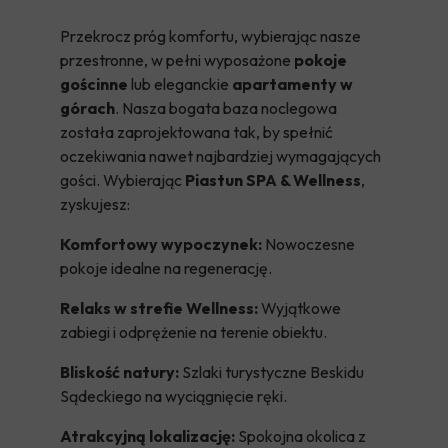
Przekrocz próg komfortu, wybierając nasze
przestronne, w pełni wyposażone
pokoje
gościnne
lub eleganckie
apartamenty w
górach
. Nasza bogata baza noclegowa
została zaprojektowana tak, by spełnić
oczekiwania nawet najbardziej wymagających
gości. Wybierając
Piastun SPA & Wellness
,
zyskujesz:
Komfortowy wypoczynek:
Nowoczesne
pokoje idealne na regenerację.
Relaks w strefie Wellness:
Wyjątkowe
zabiegi i odprężenie na terenie obiektu.
Bliskość natury:
Szlaki turystyczne Beskidu
Sądeckiego na wyciągnięcie ręki.
Atrakcyjną lokalizację:
Spokojna okolica z