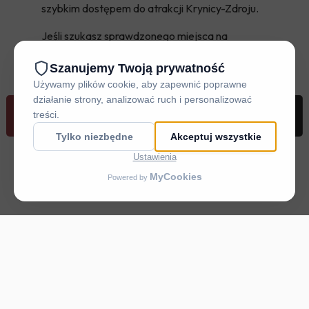
szybkim dostępem do atrakcji Krynicy-Zdroju.
Jeśli szukasz sprawdzonego miejsca na
wczasy w Beskidach
, nasza oferta
noclegów w Krynicy-Zdroju
jest właśnie dla
Ciebie. Połącz aktywny wypoczynek na szlaku
z niezrównanym relaksem w strefie Spa &
Wellness.
REZERWUJ
DOJAZD
ZADZWOŃ
MENU
Sprawdź dostępność terminów i
zarezerwuj swój wyjątkowy pobyt w
Krynicy-Zdroju już teraz!