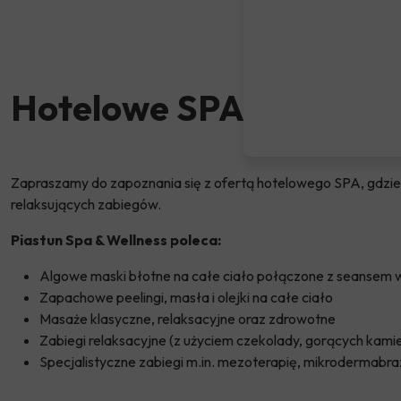
Hotelowe SPA
Zapraszamy do zapoznania się z ofertą hotelowego SPA, gdzi
relaksujących zabiegów.
Piastun Spa & Wellness poleca:
Algowe maski błotne na całe ciało połączone z seansem 
Zapachowe peelingi, masła i olejki na całe ciało
Masaże klasyczne, relaksacyjne oraz zdrowotne
Zabiegi relaksacyjne (z użyciem czekolady, gorących kamie
Specjalistyczne zabiegi m.in. mezoterapię, mikrodermabra