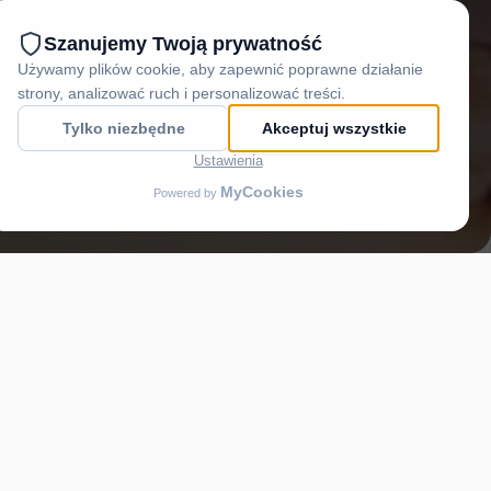
grzewanie
Czajnik