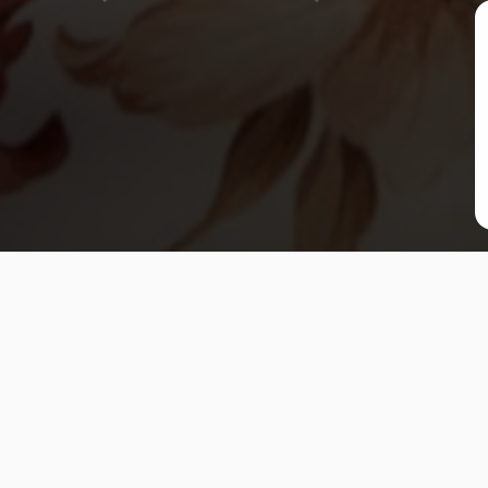
j
Na wyposażeniu znajdziesz
Wi-Fi
O